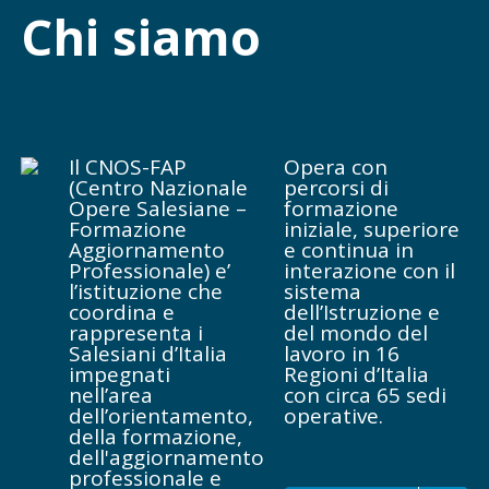
Chi siamo
dignità e
significato
profondo
all’attività
umana nel
contesto
contemporaneo.
Il CNOS-FAP
Opera con
Abbiamo
(Centro Nazionale
percorsi di
chiesto al
Opere Salesiane –
formazione
prof. Dario
Formazione
iniziale, superiore
Eugenio
Aggiornamento
e continua in
Professionale) e’
interazione con il
Nicoli, già
l’istituzione che
sistema
autore di vari
coordina e
dell’Istruzione e
testi
rappresenta i
del mondo del
pubblicati
Salesiani d’Italia
lavoro in 16
nella nostra
impegnati
Regioni d’Italia
collana
nell’area
con circa 65 sedi
editoriale di
dell’orientamento,
operative.
elaborare una
della formazione,
riflessione su
dell'aggiornamento
questo tema. Il
professionale e