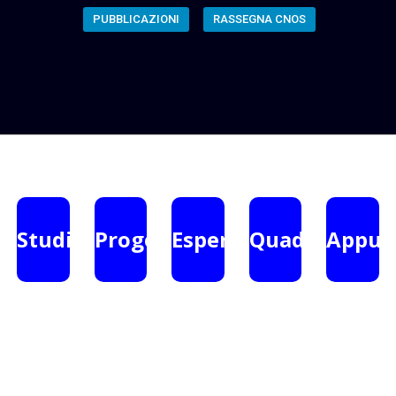
PUBBLICAZIONI
RASSEGNA CNOS
Studi
Progetti
Esperienze
Quaderni
Appun