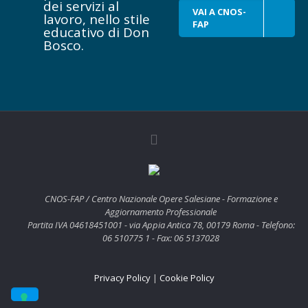
dei servizi al
presente
VAI A CNOS-
lavoro, nello stile
Editoriale1
FAP
educativo di Don
riporta il
Bosco.
contributo
dell’autore che
ha come titolo:
“L’educazione
al lavoro in
senso
esistenziale:
imparare a
vivere in modo
umano”. Il
Comitato
CNOS-FAP / Centro Nazionale Opere Salesiane - Formazione e
Scientifico di
Aggiornamento Professionale
Rassegna
Partita IVA 04618451001 - via Appia Antica 78, 00179 Roma - Telefono:
CNOS si
06 510775 1 - Fax: 06 5137028
augura di
offrire un
Privacy Policy
|
Cookie Policy
contributo al
dibattito con