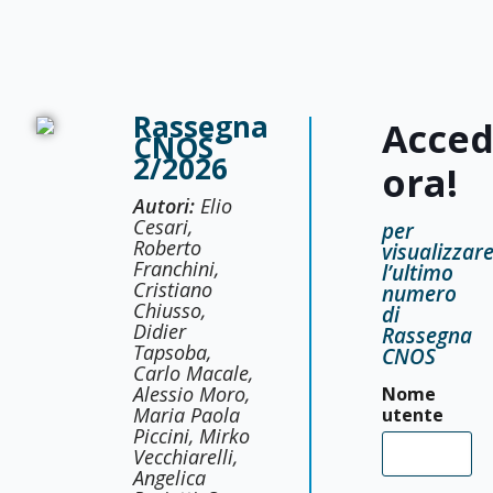
Rassegna
Acced
CNOS
2/2026
ora!
Autori:
Elio
Cesari,
per
Roberto
visualizzar
Franchini,
l’ultimo
Cristiano
numero
Chiusso,
di
Didier
Rassegna
Tapsoba,
CNOS
Carlo Macale,
Alessio Moro,
Nome
Maria Paola
utente
Piccini, Mirko
Vecchiarelli,
Angelica