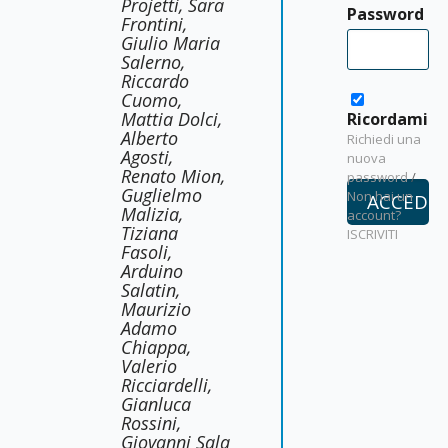
Projetti, Sara
Password
Frontini,
Giulio Maria
Salerno,
Riccardo
Cuomo,
Mattia Dolci,
Ricordami
Alberto
Richiedi una
Agosti,
nuova
Renato Mion,
password
/
Guglielmo
Non hai un
Malizia,
account?
Tiziana
ISCRIVITI
Fasoli,
Arduino
Salatin,
Maurizio
Adamo
Chiappa,
Valerio
Ricciardelli,
Gianluca
Rossini,
Giovanni Sala