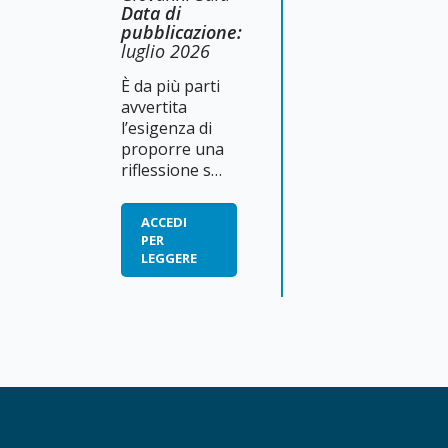
Data di
pubblicazione:
luglio 2026
È da più parti
avvertita
l’esigenza di
proporre una
riflessione su
cosa significhi
educare al
ACCEDI
lavoro, oggi,
PER
una azione da
LEGGERE
intendere non
come mero
addestramento
tecnico, bensì
come
missione
esistenziale
volta a
restituire